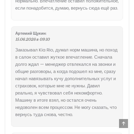
нормально. Впечатление оставил положительное,
если понадобится, думаю, вернусь сюда ещё раз.
Артемий Щукин
:
15.06.2026 в 09:10
Заказывал Kia Rio, думал норм машина, но поход
в салон оставил жуткое впечатление. Сначала
долго ждал — менеджер отвлекался на звонки и
общие разговоры, а когда подошел ко мне, сразу
начал навязывать кучу дополнительных услуг и
страховок, которые мне не нужны. Давил
реально, я чувствовал себя некомфортно.
Машину в итоге взял, но остался очень
недоволен всем процессом. Не могу сказать, что
вернусь туда снова, честно.
Прок
ввер