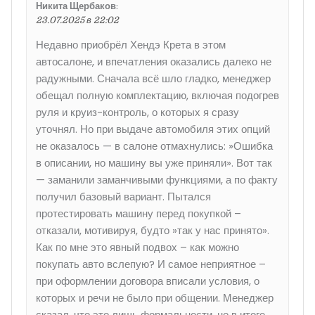
Никита Щербаков
:
23.07.2025 в 22:02
Недавно приобрёл Хендэ Крета в этом
автосалоне, и впечатления оказались далеко не
радужными. Сначала всё шло гладко, менеджер
обещал полную комплектацию, включая подогрев
руля и круиз-контроль, о которых я сразу
уточнял. Но при выдаче автомобиля этих опций
не оказалось — в салоне отмахнулись: »Ошибка
в описании, но машину вы уже приняли». Вот так
— заманили заманчивыми функциями, а по факту
получил базовый вариант. Пытался
протестировать машину перед покупкой –
отказали, мотивируя, будто »так у нас принято».
Как по мне это явный подвох – как можно
покупать авто вслепую? И самое неприятное –
при оформлении договора вписали условия, о
которых и речи не было при общении. Менеджер
сказал, что это лишь формальности, но в итоге