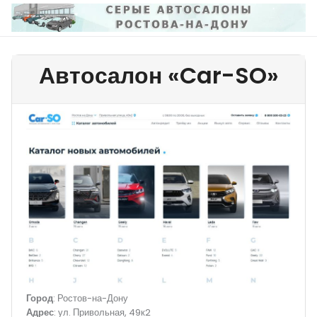
Перейти
к
содержимому
Автосалон «Car-SO»
Город
: Ростов-на-Дону
Адрес
: ул. Привольная, 49к2