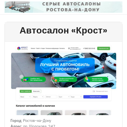
Перейти
к
содержимому
Автосалон «Крост»
Город
: Ростов-на-Дону
Адрес
: пр. Шолохова, 247