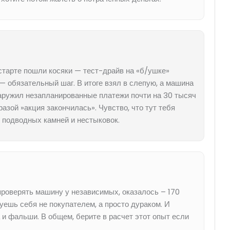
старте пошли косяки — тест-драйв на «б/ушке»
е — обязательный шаг. В итоге взял в слепую, а машина
аружил незапланированные платежи почти на 30 тысяч
зой »акция закончилась». Чувство, что тут тебя
 подводных камней и нестыковок.
проверять машину у независимых, оказалось – 170
уешь себя не покупателем, а просто дураком. И
 и фальши. В общем, берите в расчет этот опыт если