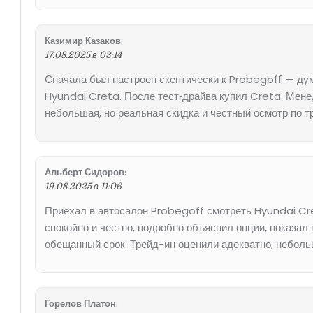
Казимир Казаков
:
17.08.2025 в 03:14
Сначала был настроен скептически к Probegoff — дум
Hyundai Creta. После тест‑драйва купил Creta. Мене
небольшая, но реальная скидка и честный осмотр по т
Альберт Сидоров
:
19.08.2025 в 11:06
Приехал в автосалон Probegoff смотреть Hyundai Cre
спокойно и честно, подробно объяснил опции, показал
обещанный срок. Трейд-ин оценили адекватно, неболь
Горелов Платон
: