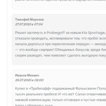
Тимофей Морозов
:
27.07.2025 в 07:04
Решил заглянуть в Probegoff за новым Kia Sportage,
отказали проводить, мотивировали тем, что пробег всег
начала дергаться при переключении передач ― менед
— это вообще сюрприз! Обещанных бонусов, вроде бесп
скорее разводят, чем помогают сделать выгодную пок
Иванов Михаил
:
28.07.2025 в 02:00
Купил в »Пробегофф» подержанный Фольксваген Поло, и
тысяч реального пробега! И что же? Салон отмалчивает
никакой компенсации, только отговорки и пустые опра
вдруг соберетесь туда.