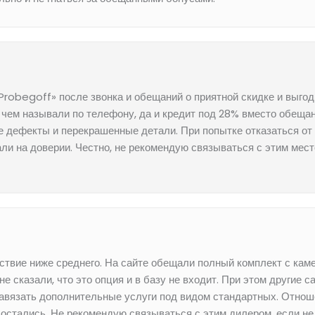
Probegoff» после звонка и обещаний о приятной скидке и выго
 чем называли по телефону, да и кредит под 28% вместо обещан
е дефекты и перекрашенные детали. При попытке отказаться от
и на доверии. Честно, не рекомендую связываться с этим место
твие ниже среднего. На сайте обещали полный комплект с камер
не сказали, что это опция и в базу не входит. При этом другие
авязать дополнительные услуги под видом стандартных. Отнош
остались. Не рекомендую связываться с этим дилером, если не 