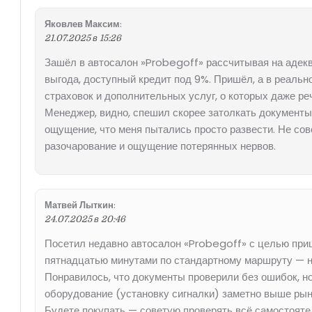
Яковлев Максим
:
21.07.2025 в 15:26
Зашёл в автосалон »Probegoff» рассчитывая на адек
выгода, доступный кредит под 9%. Пришёл, а в реальн
страховок и дополнительных услуг, о которых даже ре
Менеджер, видно, спешил скорее затолкать документы 
ощущение, что меня пытались просто развести. Не сов
разочарование и ощущение потерянных нервов.
Матвей Лыткин
:
24.07.2025 в 20:46
Посетил недавно автосалон «Probegoff» с целью приц
пятнадцатью минутами по стандартному маршруту — ну,
Понравилось, что документы проверили без ошибок, но
оборудование (установку сигналки) заметно выше рыно
Будете покупать — советую проверять всё самостояте