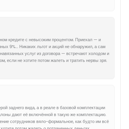
дном кредите с невысоким процентом. Приехал — и
ных 9%… Никаких льгот и акций не обнаружил, а сам
 навязанных услуг из договора — встречают холодом и
м, если не хотите потом жалеть и тратить нервы зря.
ой заднего вида, а в реале в базовой комплектации
 салоны дают её включённой в такую же комплектацию.
ение сотрудников вяло-формальное, как будто им всё
хотите потом жалеть о потраченных деньгах.