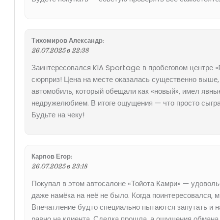
Тихомиров Александр
:
26.07.2025 в 22:38
Заинтересовался KIA Sportage в пробеговом центре »
сюрприз! Цена на месте оказалась существенно выше,
автомобиль, который обещали как «новый», имел явны
недружелюбием. В итоге ощущения — что просто сыграл
Будьте на чеку!
Карпов Егор
:
26.07.2025 в 23:18
Покупал в этом автосалоне «Тойота Камри» — удовольс
даже намёка на неё не было. Когда поинтересовался, м
Впечатление будто специально пытаются запутать и н
равно на клиента. Сделка прошла, а ощущения обмана 