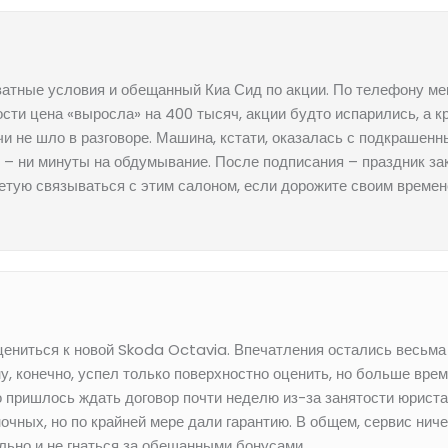
ватные условия и обещанный Киа Сид по акции. По телефону м
ости цена «выросла» на 400 тысяч, акции будто испарились, а к
чи не шло в разговоре. Машина, кстати, оказалась с подкрашен
– ни минуты на обдумывание. После подписания – праздник зако
етую связываться с этим салоном, если дорожите своим времен
ениться к новой Skoda Octavia. Впечатления остались весьма
 конечно, успел только поверхностно оценить, но больше време
 пришлось ждать договор почти неделю из-за занятости юриста,
чных, но по крайней мере дали гарантию. В общем, сервис ниче
льно и не гнаться за обещанными бонусами.