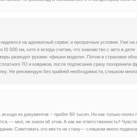
 надеялся на адекватный сервис и прозрачные условия. Уже на 
о 10 000 км, хотя я всегда считаю, что знакомство с авто в дел
жеры разводят руками: »фишки модели». Потом в страховке обн
латного ТО и ковриков, после подписания сразу похоронили фра
упку. Не рекомендую без крайней необходимости, слишком много
сходя из документов – пробег 60 тысяч. Но как только полез 
ся, ― мол, не знали об этом. А как же ответственность? Чувств
вдания. Советовать это место не стану― слишком много подвоха