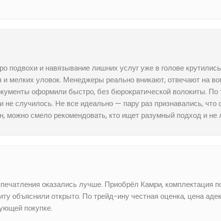
про подвохи и навязывание лишних услуг уже в голове крутилис
 и мелких уловок. Менеджеры реально вникают, отвечают на в
кументы оформили быстро, без бюрократической волокиты. По т
 не случилось. Не все идеально — пару раз признавались, что
н, можно смело рекомендовать, кто ищет разумный подход и не
 впечатления оказались лучше. Приобрёл Камри, комплектация 
ту объяснили открыто. По трейд-ину честная оценка, цена адек
ующей покупке.