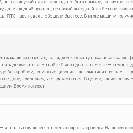
, но растянутый диалог поднадоел. Авто помыли, но внутри на 
ту дали средний процент, не самый выгодный, но без навязыван
ждал ПТС пару недель, обещали быстрее. В итоге машину получил
сто, машины на месте, но подход к клиенту показался скорее 
тся задерживаться. На сайте было одно, а на месте — немного д
роде без проблем, но мелкие царапины не заметили вначале —
 не дали, сослались, что временно нет. В целом, впечатления с
одами. Время покажет.
— и теперь ощущение, что меня попросту провели. На первично