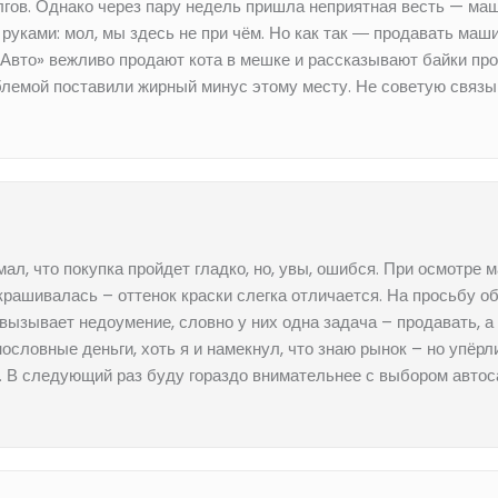
лгов. Однако через пару недель пришла неприятная весть — маш
т руками: мол, мы здесь не при чём. Но как так ― продавать ма
-Авто» вежливо продают кота в мешке и рассказывают байки про
лемой поставили жирный минус этому месту. Не советую связыв
л, что покупка пройдет гладко, но, увы, ошибся. При осмотре м
крашивалась – оттенок краски слегка отличается. На просьбу о
 вызывает недоумение, словно у них одна задача – продавать, 
ословные деньги, хоть я и намекнул, что знаю рынок – но упёрл
ет. В следующий раз буду гораздо внимательнее с выбором автос