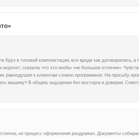
вто»
е Круз в топовой комплектации, все вроде как договорились, а
а недочет, сказали, что это якобы »не большое отличие». Чувст
 равнодушие к клиентам словно программное. На просьбу прове
ывать машину? В общем, ощущения без восторга и доверия. Сове
 отлично, но процесс оформления раздражал. Документы собира