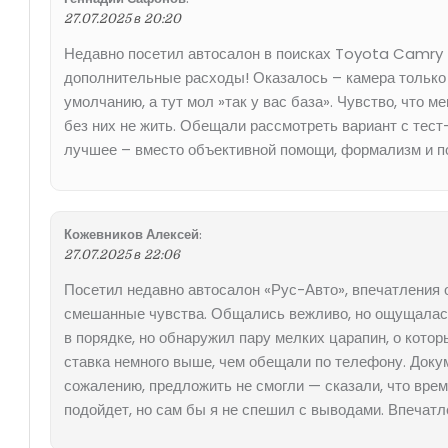
27.07.2025 в 20:20
Недавно посетил автосалон в поисках Toyota Camry –
дополнительные расходы! Оказалось – камера только в
умолчанию, а тут мол »так у вас база». Чувство, что
без них не жить. Обещали рассмотреть вариант с тест
лучшее – вместо объективной помощи, формализм и пос
Кожевников Алексей
:
27.07.2025 в 22:06
Посетил недавно автосалон «Рус-Авто», впечатления 
смешанные чувства. Общались вежливо, но ощущалась
в порядке, но обнаружил пару мелких царапин, о кото
ставка немного выше, чем обещали по телефону. Доку
сожалению, предложить не смогли — сказали, что време
подойдет, но сам бы я не спешил с выводами. Впечат