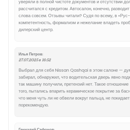
уверяли в полной чистоте документов и отсутствии до
рассчитался с кредитом. Автосалон, конечно, разводи
слова совсем. Отзывы читали? Судя по всему, в «Рус
компетентность, формализм и нежелание владеть проб
дилерский центр.
Илья Петров
:
27.07.2025 в 16:52
Выбрал для себя Nissan Qashqai в этом салоне — дума
забирал, обнаружил, что водительская дверь явно под
так машину получили, претензий нет. Такое отношение
того, пытались впарить керамическое покрытие за басн
что меня чуть ли не обвели вокруг пальца, не покида
порекомендую.
Геннадий Сафонов
: