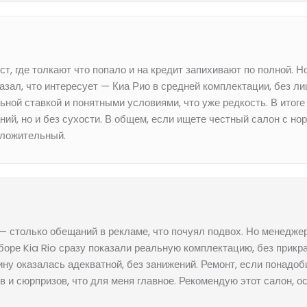
т, где толкают что попало и на кредит запихивают по полной. Н
азал, что интересует — Киа Рио в средней комплектации, без л
ной ставкой и понятными условиями, что уже редкость. В итоге
ий, но и без сухости. В общем, если ищете честный салон с 
оложительный.
— столько обещаний в рекламе, что почуял подвох. Но менедж
ыборе Kia Rio сразу показали реальную комплектацию, без прикр
ину оказалась адекватной, без занижений. Ремонт, если понадоб
ов и сюрпризов, что для меня главное. Рекомендую этот салон, 