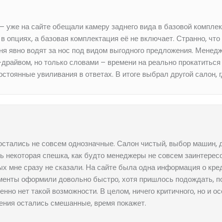
 уже на сайте обещали камеру заднего вида в базовой комплект
 опциях, а базовая комплектация её не включает. Странно, что 
 меня явно водят за нос под видом выгодного предложения. Мене
-драйвом, но только словами – времени на реально прокатиться
тоянные увиливания в ответах. В итоге выбрал другой салон, г
остались не совсем однозначные. Салон чистый, выбор машин, д
 некоторая спешка, как будто менеджеры не совсем заинтерес
рых мне сразу не сказали. На сайте была одна информация о кр
менты оформили довольно быстро, хотя пришлось подождать, по
нно нет такой возможности. В целом, ничего критичного, но и 
ления остались смешанные, время покажет.