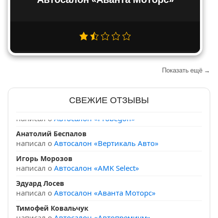
Ефим Тарасов
написал о
Автосалон «Car-SO»
Навигация
Показать ещё →
Елисей Дементьев
по
написал о
Автосалон «Брайт Парк»
записям
СВЕЖИЕ ОТЗЫВЫ
Вячеслав Богданов
написал о
Автосалон «Probegoff»
Анатолий Беспалов
написал о
Автосалон «Вертикаль Авто»
Игорь Морозов
написал о
Автосалон «AMK Select»
Эдуард Лосев
написал о
Автосалон «Аванта Моторс»
Тимофей Ковальчук
написал о
Автосалон «Автопремиум»