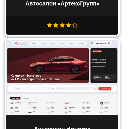
Автосалон «АртексГрупп»
Автосалон «Inycar»